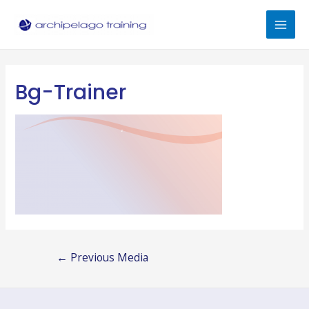
Skip
to
Mai
content
Men
Bg-Trainer
Post
←
Previous Media
navigation