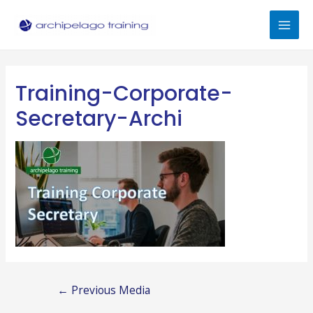
Skip
to
Mai
content
Men
Training-Corporate-
Secretary-Archi
Post
←
Previous Media
navigation