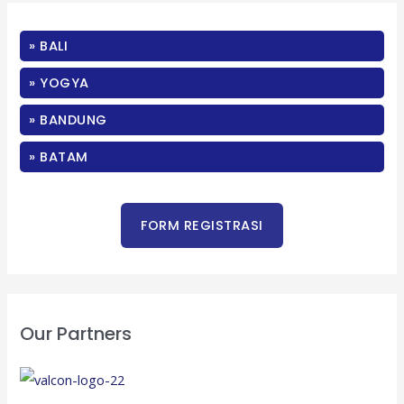
c
» BALI
h
f
» YOGYA
o
» BANDUNG
r
:
» BATAM
Our Partners