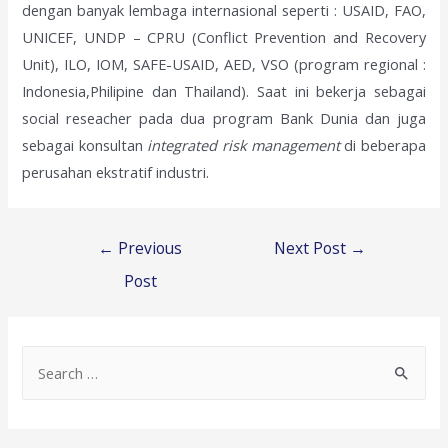
dengan banyak lembaga internasional seperti : USAID, FAO,
UNICEF, UNDP – CPRU (Conflict Prevention and Recovery
Unit), ILO, IOM, SAFE-USAID, AED, VSO (program regional :
Indonesia,Philipine dan Thailand). Saat ini bekerja sebagai
social reseacher pada dua program Bank Dunia dan juga
sebagai konsultan
integrated risk management
di beberapa
perusahan ekstratif industri.
Post
←
Previous
Next Post
→
navigation
Post
S
e
a
r