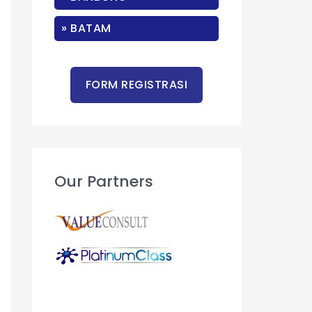
r
:
» BATAM
Our Partners