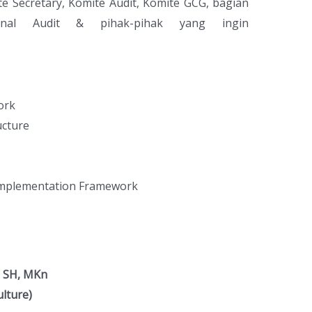
te Secretary, Komite Audit, Komite GCG, bagian
rnal Audit & pihak-pihak yang ingin
ork
ucture
Implementation Framework
, SH, MKn
ulture)