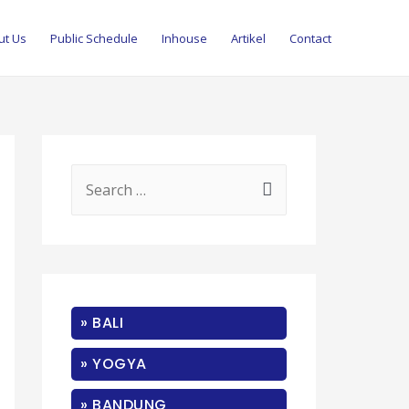
ut Us
Public Schedule
Inhouse
Artikel
Contact
S
e
a
r
c
» BALI
h
f
» YOGYA
o
» BANDUNG