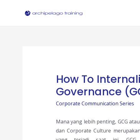
Skip
to
content
How To Interna
Governance (G
Corporate Communication Series
Mana yang lebih penting, GCG ata
dan Corporate Culture merupakan 
yang terjadi saat ini, GCG