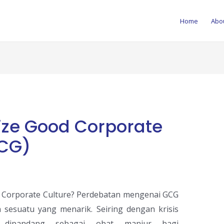
Home
Abo
lize Good Corporate
CG)
u Corporate Culture? Perdebatan mengenai GCG
sesuatu yang menarik. Seiring dengan krisis
 dipandang sebagai obat manjur bagi