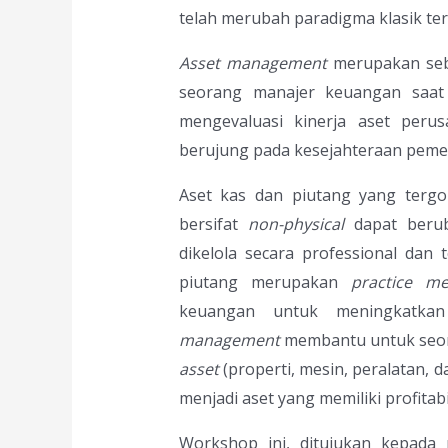
telah merubah paradigma klasik ter
Asset management
merupakan sebu
seorang manajer keuangan saat 
mengevaluasi kinerja aset peru
berujung pada kesejahteraan pem
Aset kas dan piutang yang tergol
bersifat
non-physical
dapat berub
dikelola secara professional dan 
piutang merupakan
practice m
keuangan untuk meningkatkan
management
membantu untuk seo
asset
(properti, mesin, peralatan, d
menjadi aset yang memiliki profitabil
Workshop ini, ditujukan kepada