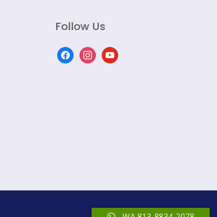
Follow Us
facebook
instagram
youtube
WA 813-8834-2078