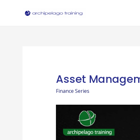
Skip
to
content
Asset Manage
Finance Series