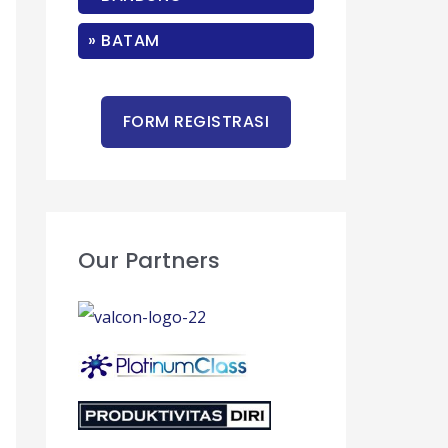
r
:
» BATAM
Our Partners