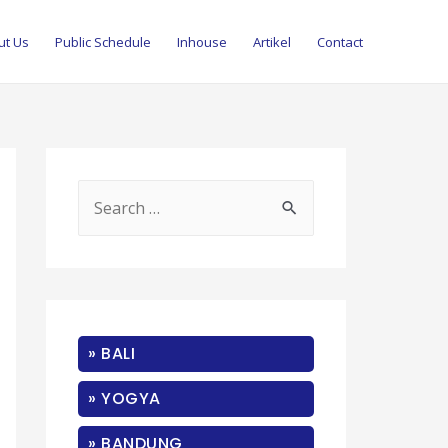
ut Us
Public Schedule
Inhouse
Artikel
Contact
S
e
a
r
c
» BALI
h
f
» YOGYA
o
» BANDUNG