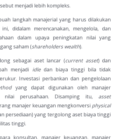
sebut menjadi lebih kompleks.
ah langkah manajerial yang harus dilakukan
ini, didalam merencanakan, mengelola, dan
sahaan dalam upaya peningkatan nilai yang
egang saham (
shareholders wealth
).
ong sebagai aset lancar (
current asset
) dan
ah menjadi
idle
dan biaya tinggi bila tidak
terukur. Investasi perbankan dan pengelolaan
ethod
yang dapat digunakan oleh manajer
 nilai perusahaan. Disamping itu,
asset
rang manajer keuangan mengkonversi
physical
an persediaan) yang tergolong aset biaya tinggi
itas tinggi.
 para konsultan, manajer keuangan, manajer