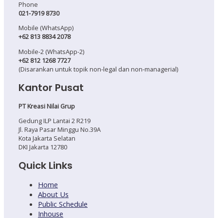
Phone
021-7919 8730
Mobile (WhatsApp)
+62 813 8834 2078
Mobile-2 (WhatsApp-2)
+62 812 1268 7727
(Disarankan untuk topik non-legal dan non-managerial)
Kantor Pusat
PT Kreasi Nilai Grup
Gedung ILP Lantai 2 R219
Jl. Raya Pasar Minggu No.39A
Kota Jakarta Selatan
DKI Jakarta 12780
Quick Links
Home
About Us
Public Schedule
Inhouse