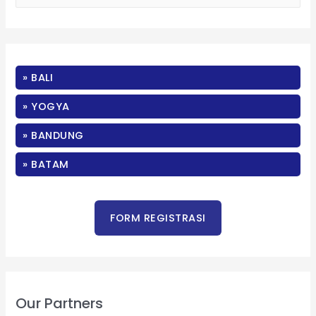
a
r
c
» BALI
h
f
» YOGYA
o
» BANDUNG
r
:
» BATAM
Our Partners