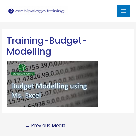
Skip
to
Mai
content
Men
Training-Budget-
Modelling
Post
←
Previous Media
navigation