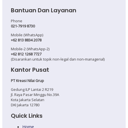
Bantuan Dan Layanan
Phone
021-7919 8730
Mobile (WhatsApp)
+62 813 8834 2078
Mobile-2 (WhatsApp-2)
+62 812 1268 7727
(Disarankan untuk topik non-legal dan non-managerial)
Kantor Pusat
PT Kreasi Nilai Grup
Gedung ILP Lantai 2 R219
Jl. Raya Pasar Minggu No.39A
Kota Jakarta Selatan
DKI Jakarta 12780
Quick Links
Home