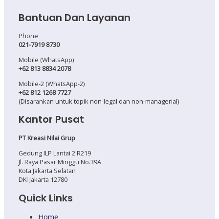
Bantuan Dan Layanan
Phone
021-7919 8730
Mobile (WhatsApp)
+62 813 8834 2078
Mobile-2 (WhatsApp-2)
+62 812 1268 7727
(Disarankan untuk topik non-legal dan non-managerial)
Kantor Pusat
PT Kreasi Nilai Grup
Gedung ILP Lantai 2 R219
Jl. Raya Pasar Minggu No.39A
Kota Jakarta Selatan
DKI Jakarta 12780
Quick Links
Home