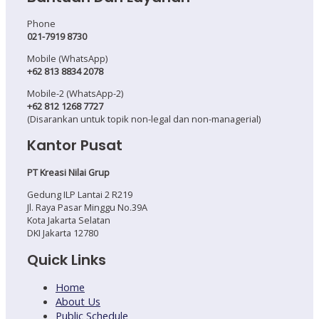
Phone
021-7919 8730
Mobile (WhatsApp)
+62 813 8834 2078
Mobile-2 (WhatsApp-2)
+62 812 1268 7727
(Disarankan untuk topik non-legal dan non-managerial)
Kantor Pusat
PT Kreasi Nilai Grup
Gedung ILP Lantai 2 R219
Jl. Raya Pasar Minggu No.39A
Kota Jakarta Selatan
DKI Jakarta 12780
Quick Links
Home
About Us
Public Schedule