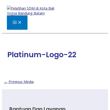
Skip
to
content
Main
Menu
Platinum-Logo-22
Post
←
Previous Media
navigation
Bantuan Dan Layanan