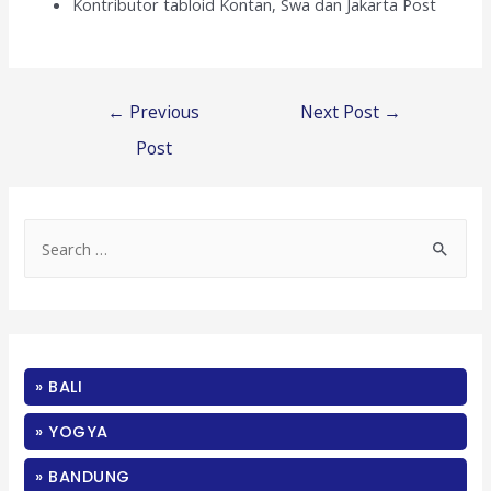
Kontributor tabloid Kontan, Swa dan Jakarta Post
Post
←
Previous
Next Post
→
navigation
Post
S
e
a
r
c
» BALI
h
f
» YOGYA
o
» BANDUNG
r