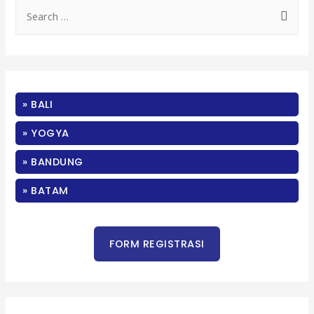
S
e
a
r
c
» BALI
h
f
» YOGYA
o
» BANDUNG
r
:
» BATAM