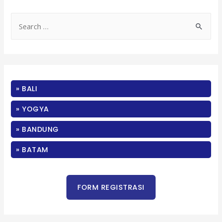
S
e
a
r
c
» BALI
h
f
» YOGYA
o
» BANDUNG
r
:
» BATAM