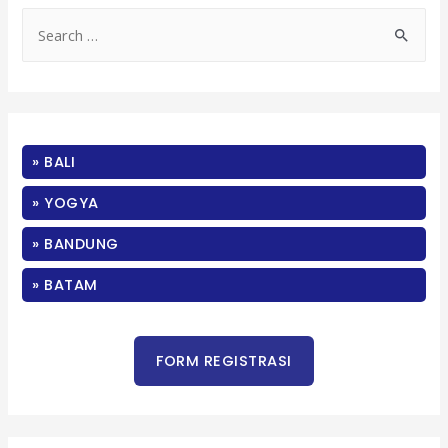
S
e
a
r
c
» BALI
h
f
» YOGYA
o
» BANDUNG
r
:
» BATAM