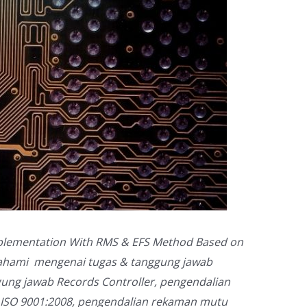
Implementation With RMS & EFS Method Based on
hami mengenai tugas & tanggung jawab
gung jawab Records Controller, pengendalian
SO 9001:2008, pengendalian rekaman mutu