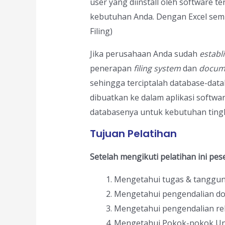
user yang diinstall oleh software te
kebutuhan Anda. Dengan Excel semua 
Filing)
Jika perusahaan Anda sudah
establ
penerapan
filing system
dan
docume
sehingga terciptalah database-dat
dibuatkan ke dalam aplikasi software
databasenya untuk kebutuhan tingkat 
Tujuan Pelatihan
Setelah mengikuti pelatihan ini pe
Mengetahui tugas & tanggung
Mengetahui pengendalian d
Mengetahui pengendalian re
Mengetahui Pokok-pokok Un