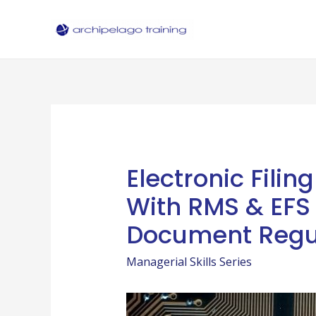
Skip
to
content
Electronic Fili
With RMS & EFS
Document Regu
Managerial Skills Series