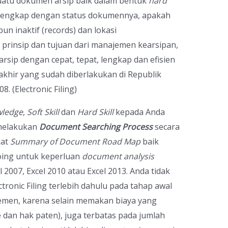
suatu dokumen arsip baik dalam bentuk
hard
lengkap dengan status dokumennya, apakah
n inaktif (records) dan lokasi
 prinsip dan tujuan dari manajemen kearsipan,
sip dengan cepat, tepat, lengkap dan efisien
akhir yang sudah diberlakukan di Republik
. (Electronic Filing)
ledge
,
Soft Skill
dan
Hard Skill
kepada Anda
melakukan
Document
Searching
Process
secara
uat
Summary of Document Road Map
baik
ing untuk keperluan
document analysis
2007, Excel 2010 atau Excel 2013. Anda tidak
ctronic Filing terlebih dahulu pada tahap awal
emen, karena selain memakan biaya yang
e dan hak paten), juga terbatas pada jumlah