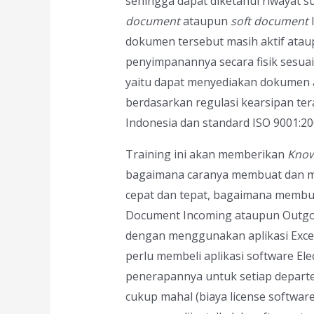
sehingga dapat diketahui riwayat 
document
ataupun
soft document
dokumen tersebut masih aktif ataupu
penyimpanannya secara fisik sesuai
yaitu dapat menyediakan dokumen ar
berdasarkan regulasi kearsipan ter
Indonesia dan standard ISO 9001:2008
Training ini akan memberikan
Know
bagaimana caranya membuat dan 
cepat dan tepat, bagaimana memb
Document Incoming ataupun Outgo
dengan menggunakan aplikasi Excel 
perlu membeli aplikasi software Ele
penerapannya untuk setiap depart
cukup mahal (biaya license softwar