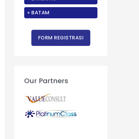
r
:
» BATAM
Our Partners