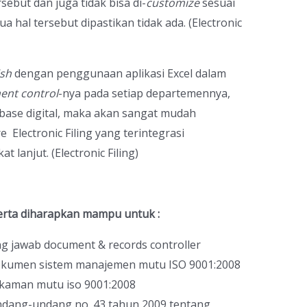
rsebut dan juga tidak bisa di-
customize
sesuai
hal tersebut dipastikan tidak ada. (Electronic
ish
dengan penggunaan aplikasi Excel dalam
nt control
-nya pada setiap departemennya,
abase digital, maka akan sangat mudah
 Electronic Filing yang terintegrasi
lanjut. (Electronic Filing)
serta diharapkan mampu untuk :
 jawab document & records controller
okumen sistem manajemen mutu ISO 9001:2008
kaman mutu iso 9001:2008
dang-undang no. 43 tahun 2009 tentang