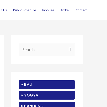
ut Us
Public Schedule
Inhouse
Artikel
Contact
S
e
a
r
c
» BALI
h
f
» YOGYA
o
» BANDUNG