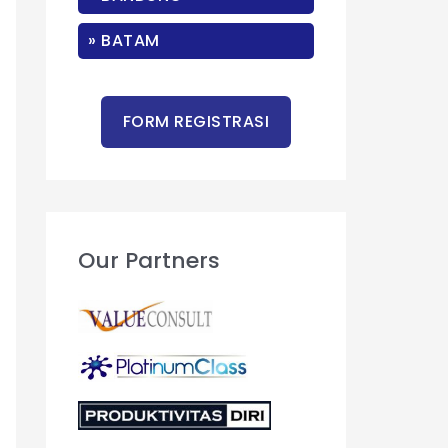
r
:
» BATAM
Our Partners