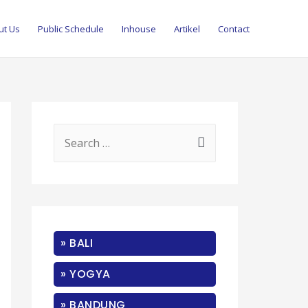
ut Us
Public Schedule
Inhouse
Artikel
Contact
S
e
a
r
c
» BALI
h
f
» YOGYA
o
» BANDUNG