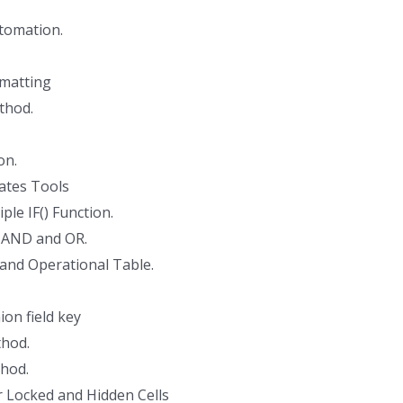
tomation.
rmatting
thod.
on.
ates Tools
ple IF() Function.
 AND and OR.
and Operational Table.
ion field key
hod.
hod.
r Locked and Hidden Cells