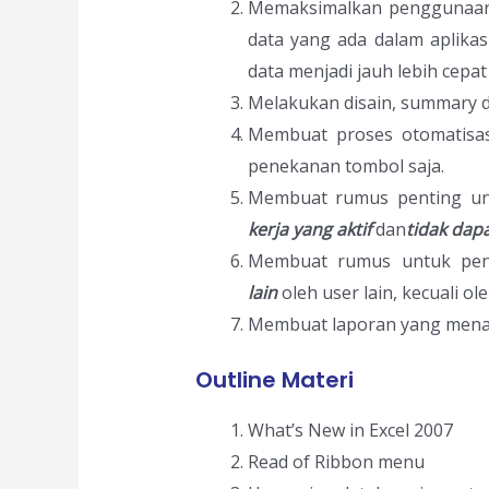
Memaksimalkan penggunaan 
data yang ada dalam aplikas
data menjadi jauh lebih cepat
Melakukan disain, summary d
Membuat proses otomatisas
penekanan tombol saja.
Membuat rumus penting un
kerja yang aktif
dan
tidak dapa
Membuat rumus untuk pe
lain
oleh user lain, kecuali ol
Membuat laporan yang menari
Outline Materi
What’s New in Excel 2007
Read of Ribbon menu