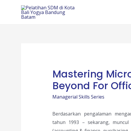
Skip
to
content
Mastering Micro
Beyond For Off
Managerial Skills Series
Berdasarkan pengalaman mengada
tahun 1993 – sekarang, muncul 
(accounting & finance, purchasing, 