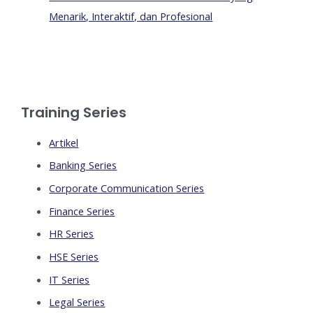
Menarik, Interaktif, dan Profesional
Training Series
Artikel
Banking Series
Corporate Communication Series
Finance Series
HR Series
HSE Series
IT Series
Legal Series