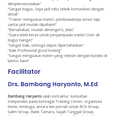
diimplementasikan”
“Sangat bagus, Saya jadi tahu teknik komunikasi dengan
detail”
“Trainer menguasai materi, pembawannya serius tapi
santai jadi mudah dipahami”
“Bersahabat, mudah dimengerti, Jelas”
“Suara lebih keras untuk penyampaian materi Over all
bagus banget”
“Sangat baik, semoga dapat dipertahankan”
“Baik Profesional good looking”
“Sangat menguasai materi yang relevan dengan kondisi di
kantor kami”
Facilitator
Drs. Bambang Haryanto, M.Ed
Bambang Haryanto
ialah instruktur, konsultan
independen pada berbagai Training Center, organisasi
bisnis, lembaga, antara lain pernah untuk BCA Group,
Salim Group, Bank Tamara, Gajah Tunggal Group,