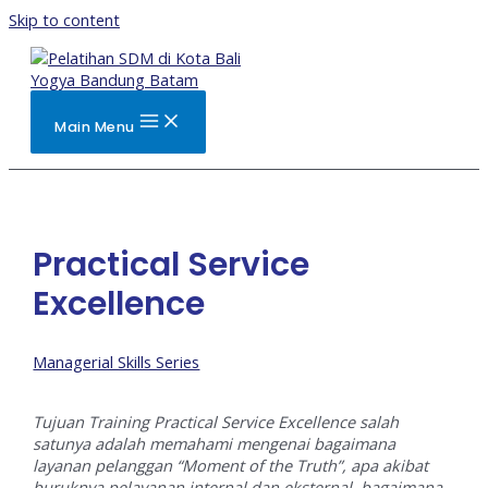
Skip to content
Main Menu
Practical Service
Excellence
Managerial Skills Series
Tujuan Training Practical Service Excellence salah
satunya adalah memahami mengenai bagaimana
layanan pelanggan “Moment of the Truth”, apa akibat
buruknya pelayanan internal dan eksternal, bagaimana