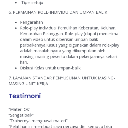
Tipe-setuju
6. PERMAINAN ROLE-INDIVIDU DAN UMPAN BALIK
Pengarahan
Role-play Individual Pemulihan Keberatan, Keluhan,
Kemarahan Pelanggan. Role-play (dapat) menerima
dalam video untuk diberikan umpan-balik
perbaikannya.Kasus yang digunakan dalam role-play
adalah masalah nyata yang dikumpulkan oleh
masing-masing peserta dalam pekerjaannya sehari-
hari.
Diskusi Kelas untuk umpan-balik
7. LAYANAN STANDAR PENYUSUNAN UNTUK MASING-
MASING UNIT KERJA
Testimoni
“Materi Ok”
“Sangat baik”
“Trainernya menguasai materi”
“Pelatihan ini membuat saya percaya diri, semoga bisa