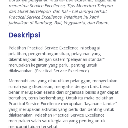
menerima Service Excellence, Tips Menerima Telepon
dan Etiket Bertelepon dan hal – hal lainnya terkait
Practical Service Excellence. Pelatihan ini kami
jadwalkan di Bandung, Bali, Yogyakarta, dan Batam.
Deskripsi
Pelatihan Practical Service Excellence ini sebagai
pelatihan, pengembangan sikap, pelayanan yang
dikembangkan dengan sistem “pelayanan standar”
merupakan kegiatan yang perlu, penting untuk
dilaksanakan. (Practical Service Excellence)
Memenuhi apa yang dibutuhkan pelanggan, menyediakan
rumah yang disediakan, mengatur dengan baik, benar-
benar merupakan esensi dari organisasi bisnis agar dapat
bertahan, terus berkembang. Untuk itu maka pelatihan
Practical Service Excellence merupakan “layanan standar”
yang merupakan aktivitas yang perlu dan penting untuk
dilaksanakan. Pelatihan Practical Service Excellence
merupakan salah satu kegiatan yang penting untuk
mencapai tujuan tersebut.