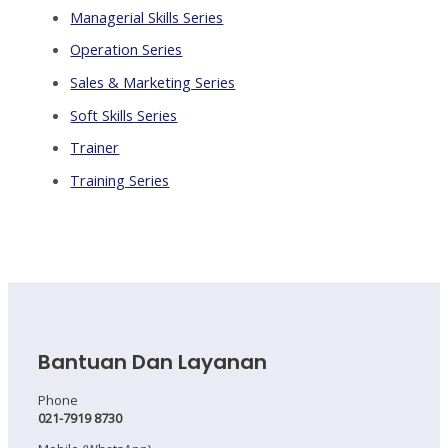
Managerial Skills Series
Operation Series
Sales & Marketing Series
Soft Skills Series
Trainer
Training Series
Bantuan Dan Layanan
Phone
021-7919 8730