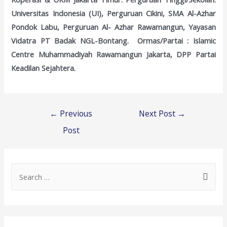
Universitas Indonesia (UI), Perguruan Cikini, SMA Al-Azhar
Pondok Labu, Perguruan Al- Azhar Rawamangun, Yayasan
Vidatra PT Badak NGL-Bontang. Ormas/Partai : Islamic
Centre Muhammadiyah Rawamangun Jakarta, DPP Partai
Keadilan Sejahtera.
Post
←
Previous
Next Post
→
navigation
Post
S
e
a
r