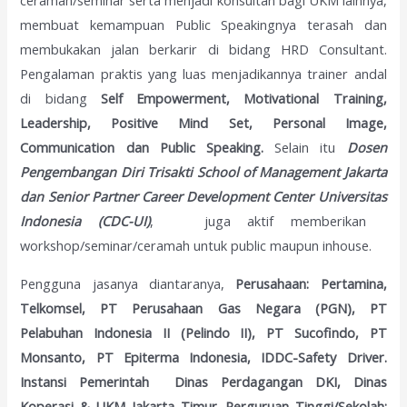
ceramah/seminar serta menjadi konsultan bagi UKM lainnya,
membuat kemampuan Public Speakingnya terasah dan
membukakan jalan berkarir di bidang HRD Consultant.
Pengalaman praktis yang luas menjadikannya trainer andal
di bidang
Self Empowerment, Motivational Training,
Leadership, Positive Mind Set, Personal Image,
Communication dan Public Speaking.
Selain itu
Dosen
Pengembangan Diri Trisakti School of Management Jakarta
dan Senior Partner Career Development Center Universitas
Indonesia (CDC-UI)
, juga aktif memberikan
workshop/seminar/ceramah untuk public maupun inhouse.
Pengguna jasanya diantaranya,
Perusahaan: Pertamina,
Telkomsel, PT Perusahaan Gas Negara (PGN), PT
Pelabuhan Indonesia II (Pelindo II), PT Sucofindo, PT
Monsanto, PT Epiterma Indonesia, IDDC-Safety Driver.
Instansi Pemerintah Dinas Perdagangan DKI, Dinas
Koperasi & UKM Jakarta Timur. Perguruan Tinggi/Sekolah: