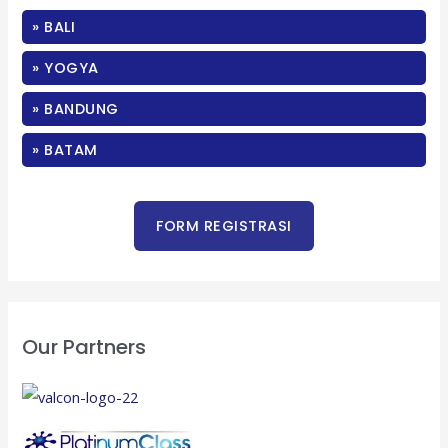
c
» BALI
h
f
» YOGYA
o
» BANDUNG
r
:
» BATAM
Our Partners