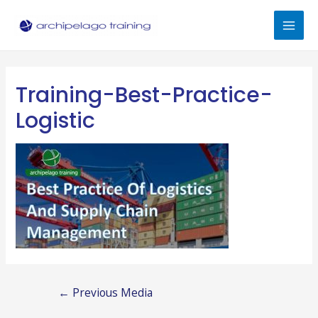
Skip
to
Mai
content
Men
Training-Best-Practice-
Logistic
Post
←
Previous Media
navigation