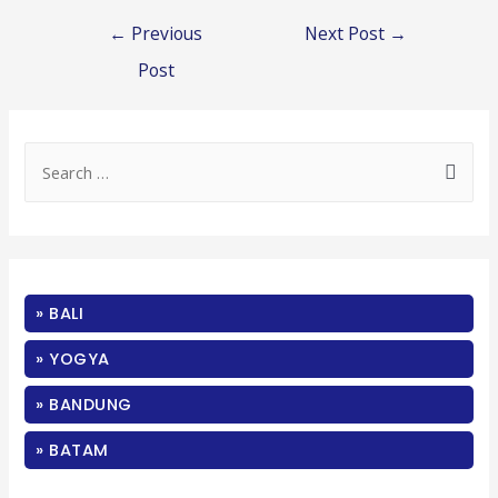
Post
←
Previous
Next Post
→
navigation
Post
S
e
a
r
c
» BALI
h
f
» YOGYA
o
» BANDUNG
r
:
» BATAM