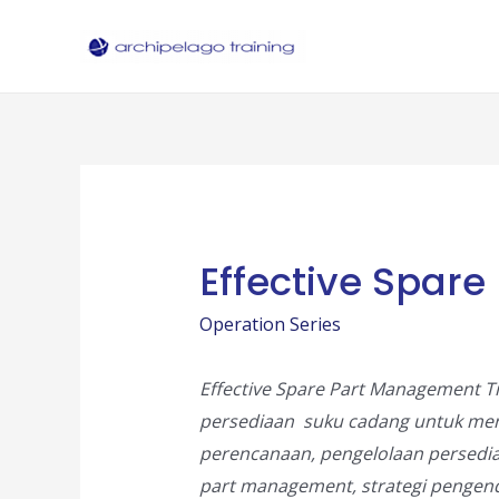
Skip
to
content
Effective Spar
Operation Series
Effective Spare Part Management T
persediaan suku cadang untuk me
perencanaan, pengelolaan persedi
part management, strategi pengend