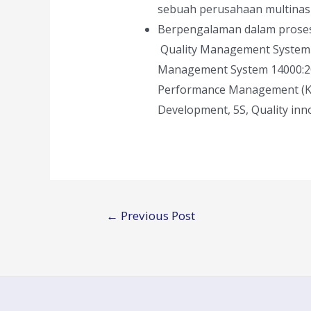
sebuah perusahaan multinasi
Berpengalaman dalam proses
Quality Management System 
Management System 14000:200
Performance Management (Key
Development, 5S, Quality inn
Post
←
Previous Post
navigation