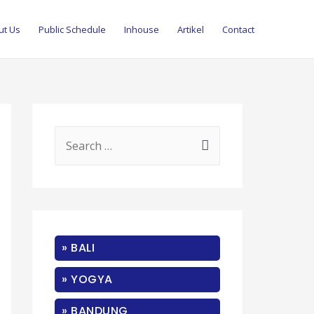
ut Us
Public Schedule
Inhouse
Artikel
Contact
S
e
a
r
c
» BALI
h
f
» YOGYA
o
» BANDUNG