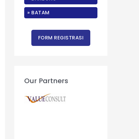
r
:
» BATAM
Our Partners