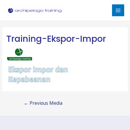
Skip
to
Mai
content
Men
Training-Ekspor-Impor
Post
←
Previous Media
navigation