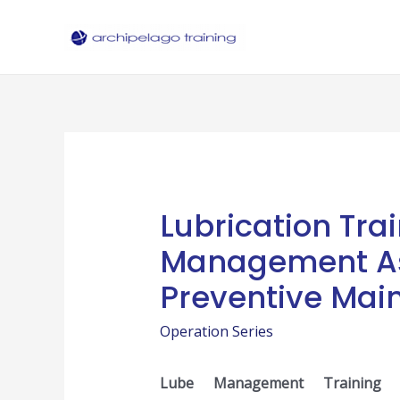
Skip
to
content
Lubrication Trai
Management As 
Preventive Mai
Operation Series
Lube Management
Training
i