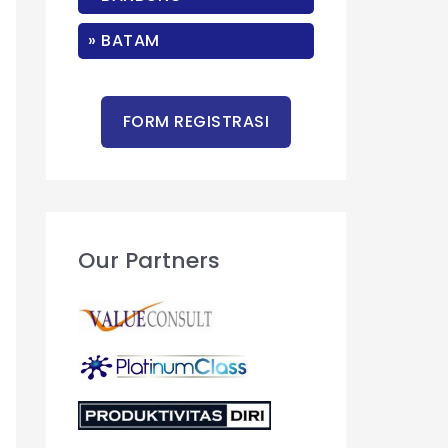
r
:
» BATAM
Our Partners