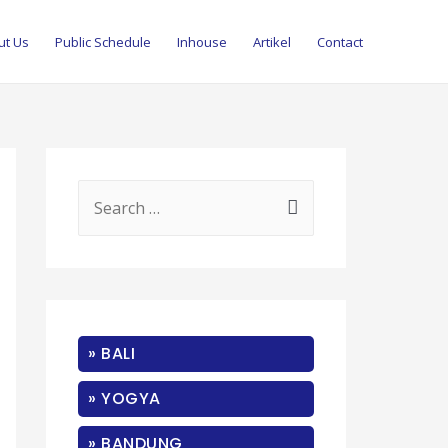
ut Us
Public Schedule
Inhouse
Artikel
Contact
S
e
a
r
c
» BALI
h
f
» YOGYA
o
» BANDUNG