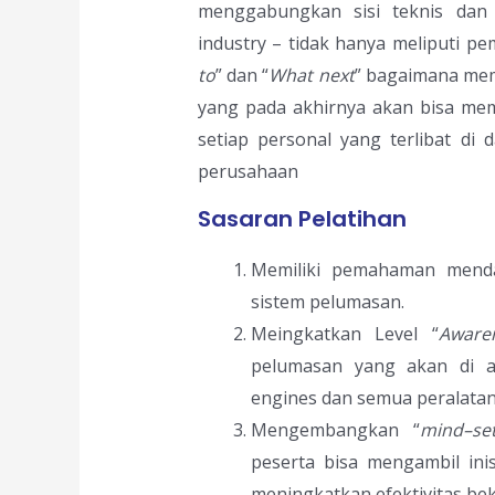
menggabungkan sisi teknis dan 
industry – tidak hanya meliputi 
to
” dan “
What next
” bagaimana mem
yang pada akhirnya akan bisa me
setiap personal yang terlibat di
perusahaan
Sasaran Pelatihan
Memiliki pemahaman men
sistem pelumasan.
Meingkatkan Level “
Aware
pelumasan yang akan di ap
engines dan semua peralata
Mengembangkan “
mind
–
se
peserta bisa mengambil ini
meningkatkan efektivitas bek