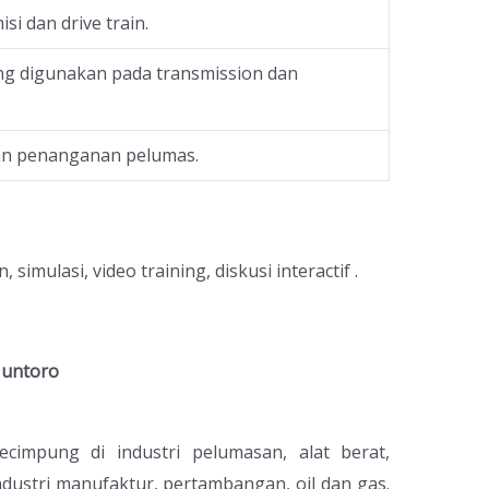
si dan drive train.
ng digunakan pada transmission dan
an penanganan pelumas.
imulasi, video training, diskusi interactif .
Huntoro
cimpung di industri pelumasan, alat berat,
ndustri manufaktur, pertambangan, oil dan gas.