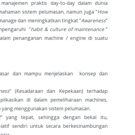
manajemen praktis day-to-day dalam dunia
pemahaman sistem pelumasan, namun juga “
How
anage dan meningkatkan tingkat “
Awareness
”
mpengaruhi “
habit & culture of maintenance
”
 dalam penanganan machine / engine di suatu
dasar dan mampu menjelaskan konsep dan
ness
” (Kesadaraan dan Kepekaan) terhadap
likasikan di dalam pemeliharaan machines,
n yang menggunakan sistem pelumasan.
t
” yang tepat, sehingga dengan bekal itu,
siatif sendiri untuk secara berkesinambungan
erja.