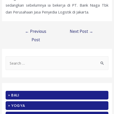
sedangkan sebelumnya ia bekerja di PT. Bank Niaga Tbk
dan Perusahaan Jasa Penyedia Logistik di Jakarta.
Post
←
Previous
Next Post
→
navigation
Post
S
e
a
r
c
» BALI
h
f
» YOGYA
o