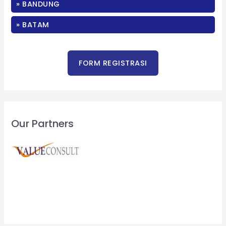
» BANDUNG
r
:
» BATAM
Our Partners