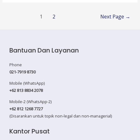
Training
Posts
1
2
Next Page
→
pagination
Bantuan Dan Layanan
Phone
021-7919 8730
Mobile (WhatsApp)
+62 813 8834 2078
Mobile-2 (WhatsApp-2)
+62 812 1268 7727
(Disarankan untuk topik non-legal dan non-managerial)
Kantor Pusat