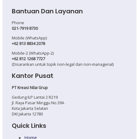
Bantuan Dan Layanan
Phone
021-7919 8730
Mobile (WhatsApp)
+62 813 8834 2078
Mobile-2 (WhatsApp-2)
+62 812 1268 7727
(Disarankan untuk topik non-legal dan non-managerial)
Kantor Pusat
PT Kreasi Nilai Grup
Gedung ILP Lantai 2 R219
Jl. Raya Pasar Minggu No.39A
Kota Jakarta Selatan
DKI Jakarta 12780
Quick Links
Home