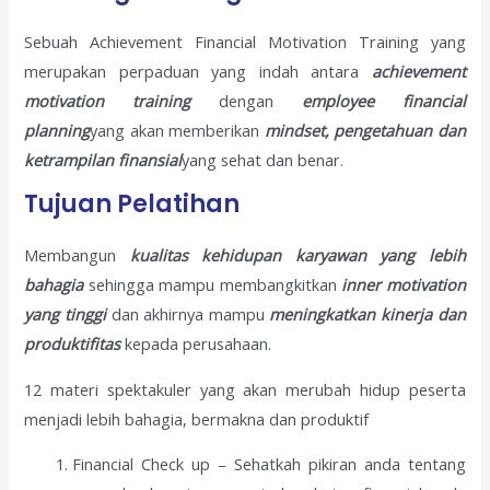
Sebuah Achievement Financial Motivation Training yang
merupakan perpaduan yang indah antara
achievement
m
otivation training
dengan
employee
f
inancial
p
lanning
yang akan memberikan
mindset
, pengetahuan dan
ketrampilan finansial
yang sehat dan benar.
Tujuan Pelatihan
Membangun
k
ualitas kehidupan
karyawan
yang lebih
bahagia
sehingga mampu membangkitkan
inner motivation
yang tinggi
dan akhirnya mampu
meningkatkan kinerja dan
produktifitas
kepada perusahaan.
12 materi spektakuler yang akan merubah hidup peserta
menjadi lebih bahagia, bermakna dan produktif
Financial Check up – Sehatkah pikiran anda tentang