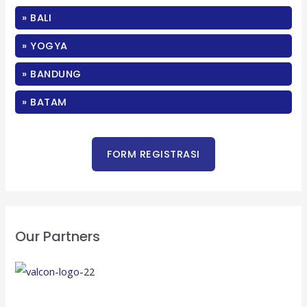
c
» BALI
h
f
» YOGYA
o
» BANDUNG
r
:
» BATAM
Our Partners