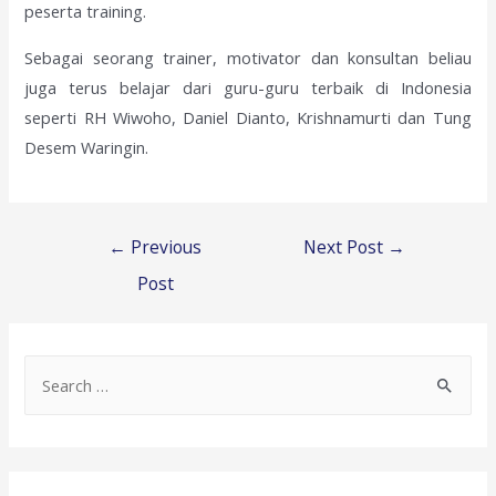
peserta training.
Sebagai seorang trainer, motivator dan konsultan beliau
juga terus belajar dari guru-guru terbaik di Indonesia
seperti RH Wiwoho, Daniel Dianto, Krishnamurti dan Tung
Desem Waringin.
Post
←
Previous
Next Post
→
navigation
Post
S
e
a
r