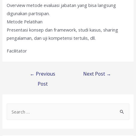
Overview metode evaluasi jabatan yang bisa langsung
digunakan partisipan.
Metode Pelatihan
Presentasi konsep dan framework, studi kasus, sharing
pengalaman, dan uji kompetensi tertulis, dll.
Facilitator
Post
←
Previous
Next Post
→
navigation
Post
S
e
a
r