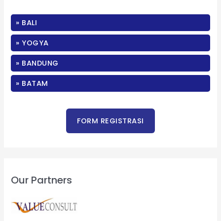
c
» BALI
h
f
» YOGYA
o
» BANDUNG
r
:
» BATAM
Our Partners