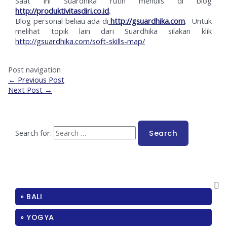
Saat ini Suardhika rutin menulis di blog
http://produktivitasdiri.co.id
.
Blog personal beliau ada di
http://gsuardhika.com
. Untuk
melihat topik lain dari Suardhika silakan klik
http://gsuardhika.com/soft-skills-map/
Post navigation
←
Previous Post
Next Post
→
Search for:
» BALI
» YOGYA