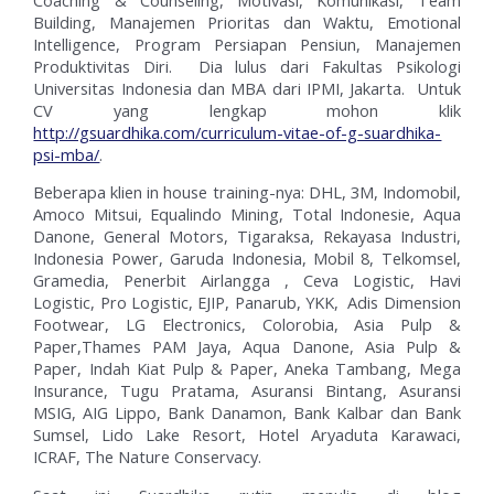
Building, Manajemen Prioritas dan Waktu, Emotional
Intelligence, Program Persiapan Pensiun, Manajemen
Produktivitas Diri. Dia lulus dari Fakultas Psikologi
Universitas Indonesia dan MBA dari IPMI, Jakarta. Untuk
CV yang lengkap mohon klik
http://gsuardhika.com/curriculum-vitae-of-g-suardhika-
psi-mba/
.
Beberapa klien in house training-nya: DHL, 3M, Indomobil,
Amoco Mitsui, Equalindo Mining, Total Indonesie, Aqua
Danone, General Motors, Tigaraksa, Rekayasa Industri,
Indonesia Power, Garuda Indonesia, Mobil 8, Telkomsel,
Gramedia, Penerbit Airlangga , Ceva Logistic, Havi
Logistic, Pro Logistic, EJIP, Panarub, YKK, Adis Dimension
Footwear, LG Electronics, Colorobia, Asia Pulp &
Paper,Thames PAM Jaya, Aqua Danone, Asia Pulp &
Paper, Indah Kiat Pulp & Paper, Aneka Tambang, Mega
Insurance, Tugu Pratama, Asuransi Bintang, Asuransi
MSIG, AIG Lippo, Bank Danamon, Bank Kalbar dan Bank
Sumsel, Lido Lake Resort, Hotel Aryaduta Karawaci,
ICRAF, The Nature Conservacy.