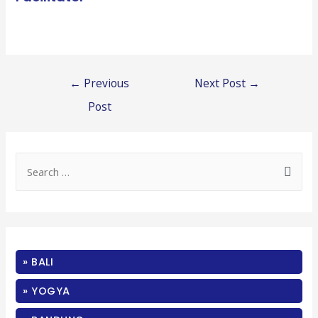
Post
←
Previous
Next Post
→
navigation
Post
S
e
a
r
c
» BALI
h
f
» YOGYA
o