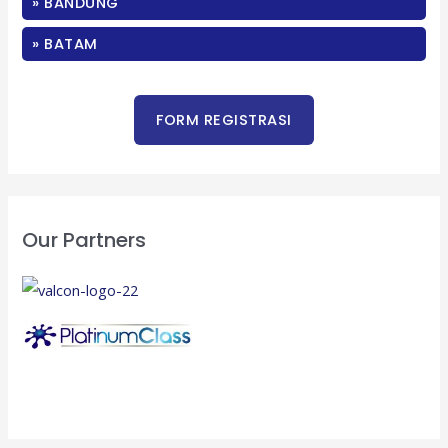
» BANDUNG
r
:
» BATAM
Our Partners