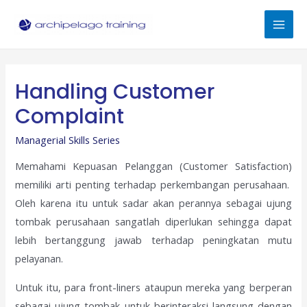
Skip
to
Mai
content
Men
Handling Customer
Complaint
Managerial Skills Series
Memahami Kepuasan Pelanggan (Customer Satisfaction)
memiliki arti penting terhadap perkembangan perusahaan.
Oleh karena itu untuk sadar akan perannya sebagai ujung
tombak perusahaan sangatlah diperlukan sehingga dapat
lebih bertanggung jawab terhadap peningkatan mutu
pelayanan.
Untuk itu, para front-liners ataupun mereka yang berperan
sebagai ujung tombak untuk berinteraksi langsung dengan