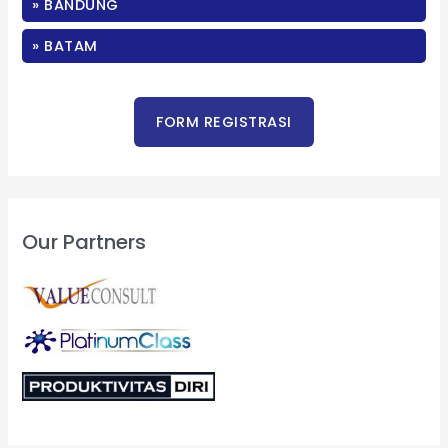
» BANDUNG
r
:
» BATAM
Our Partners