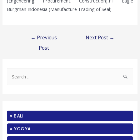
(Engeneering, Procurement, Construction),PT Eagle
Burgman Indonesia (Manufacture Trading of Seal)
Post
←
Previous
Next Post
→
navigation
Post
S
e
a
r
c
» BALI
h
f
» YOGYA
o