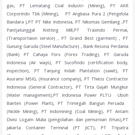
gas, PT Lematang Coal Industri (Mining), PT AKR
Corporindo Tbk (Mining), PT Angkasa Pura 2 (Pengelola
Bandara ),PT PT Nike Indonesia, PT Nikomas Gemilang ,PT
Pantjatunggal Knitting Mill,PT Trasindo Permai,
(Transportaion service) , PT Grand Best (garment) , PT
Gunung Garuda (Steel Manufacture) , Bank Resona Perdania
(Bank) PT Cahaya Forx (Forex Trading), PT Garuda
Indonesia (Air ways), PT Sucofindo (certification body,
inspection), PT Tanjung Indah Plantation (sawit), PT
Asuransi MSIG, (Insurance company), PT Thiess Contractor
Indonesia (General Contractor), PT Tirta Gajah Mungkur
(Water management),PT Indonesia Power PLTU Uboh
Banten (Power Plant), PT Trimegah Bangun Persada
(Nickle Mining), PT Indomining (Coal Mining), PT Antam
Divisi Logam Mulia (pengolahan dan pemurnian Emas),PT
Jakarta Container Terminal (PT JICT), PT Tripatra