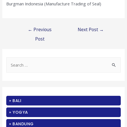
Burgman Indonesia (Manufacture Trading of Seal)
Post
←
Previous
Next Post
→
navigation
Post
S
e
a
r
c
» BALI
h
f
» YOGYA
o
» BANDUNG
r