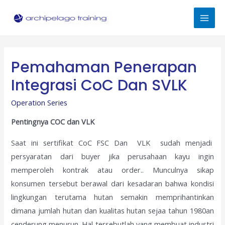
Skip
to
Mai
content
Men
Pemahaman Penerapan
Integrasi CoC Dan SVLK
Operation Series
Pentingnya COC dan VLK
Saat ini sertifikat CoC FSC Dan VLK sudah menjadi
persyaratan dari buyer jika perusahaan kayu ingin
memperoleh kontrak atau order.. Munculnya sikap
konsumen tersebut berawal dari kesadaran bahwa kondisi
lingkungan terutama hutan semakin memprihantinkan
dimana jumlah hutan dan kualitas hutan sejaa tahun 1980an
cenderung menurun. Hal tersebutlah yang membuat industri