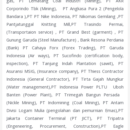
gas, PT Lematang Coal Industri (Mining), PT AKR
Corporindo Tbk (Mining), PT Angkasa Pura 2 (Pengelola
Bandara ),PT PT Nike Indonesia, PT Nikomas Gemilang ,PT
Pantjatunggal Knitting Mill,PT Trasindo Permai,
(Transportaion service) , PT Grand Best (garment) , PT
Gunung Garuda (Steel Manufacture) , Bank Resona Perdania
(Bank) PT Cahaya Forx (Forex Trading), PT Garuda
Indonesia (Air ways), PT Sucofindo (certification body,
inspection), PT Tanjung Indah Plantation (sawit), PT
Asuransi MSIG, (Insurance company), PT Thiess Contractor
Indonesia (General Contractor), PT Tirta Gajah Mungkur
(Water management),PT Indonesia Power PLTU Uboh
Banten (Power Plant), PT Trimegah Bangun Persada
(Nickle Mining), PT Indomining (Coal Mining), PT Antam
Divisi Logam Mulia (pengolahan dan pemurnian Emas),PT
Jakarta Container Terminal (PT JICT), PT Tripatra
(Engeneering, Procurement, Construction),PT Eagle