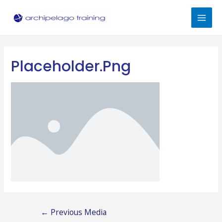
Skip
to
Mai
content
Men
Placeholder.png
Post
←
Previous Media