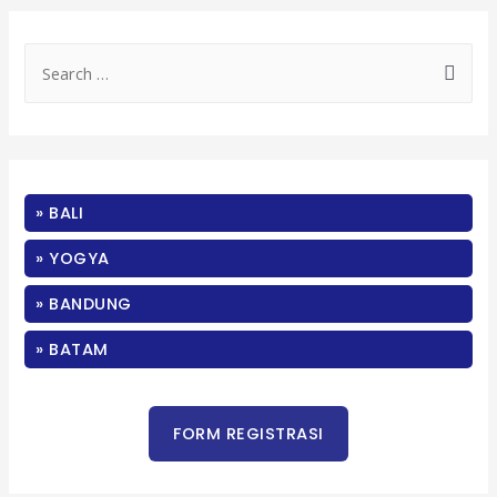
S
e
a
r
c
» BALI
h
f
» YOGYA
o
» BANDUNG
r
:
» BATAM