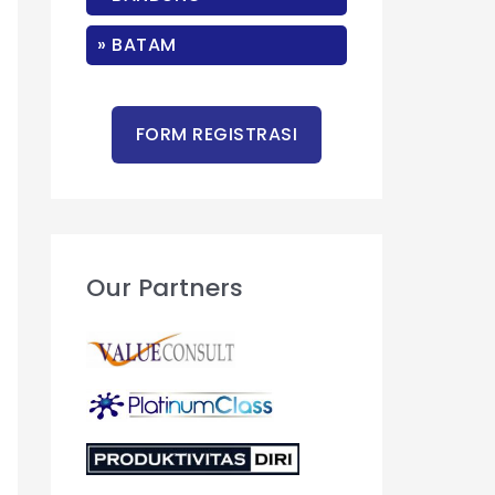
r
:
» BATAM
Our Partners