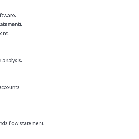
tware.
tatement).
ent.
analysis.
accounts.
ds flow statement.