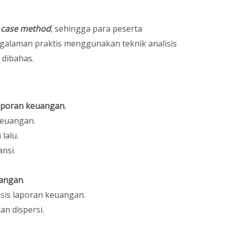
n
case method
, sehingga para peserta
alaman praktis menggunakan teknik analisis
 dibahas.
laporan keuangan.
keuangan.
lalu.
nsi.
uangan
.
isis laporan keuangan.
an dispersi.