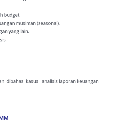
 budget.
euangan musiman (seasonal).
gan yang lain.
is.
an dibahas kasus analisis laporan keuangan
,MM