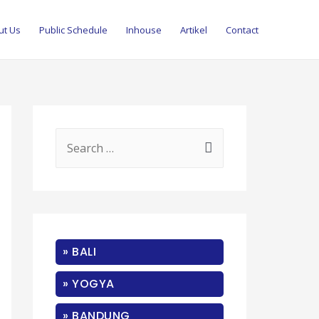
ut Us
Public Schedule
Inhouse
Artikel
Contact
S
e
a
r
c
» BALI
h
f
» YOGYA
o
» BANDUNG