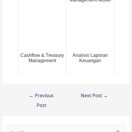
Cashflow & Treasury
Analisis Laporan
Management
Keuangan
Post
←
Previous
Next Post
→
navigation
Post
S