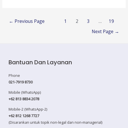
Persiapan
Pensiun
Posts
–
←
Previous Page
1
2
3
…
19
pagination
3
Next Page
→
Day
Bantuan Dan Layanan
Phone
021-7919 8730
Mobile (WhatsApp)
+62 813 8834 2078
Mobile-2 (WhatsApp-2)
+62 812 1268 7727
(Disarankan untuk topik non-legal dan non-managerial)