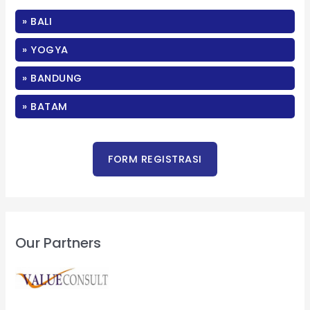
c
» BALI
h
f
» YOGYA
o
» BANDUNG
r
:
» BATAM
Our Partners