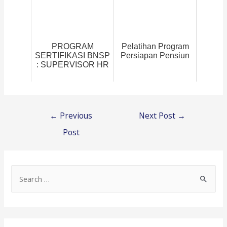
PROGRAM
Pelatihan Program
SERTIFIKASI BNSP
Persiapan Pensiun
: SUPERVISOR HR
Post
←
Previous
Next Post
→
navigation
Post
S
e
a
r