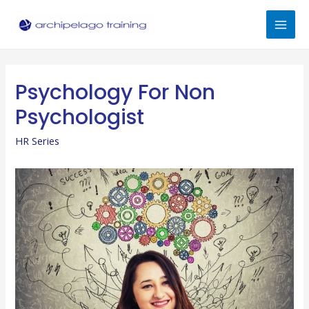
Skip
to
Mai
content
Men
Psychology For Non
Psychologist
HR Series