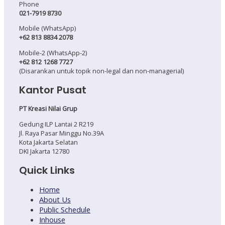
Phone
021-7919 8730
Mobile (WhatsApp)
+62 813 8834 2078
Mobile-2 (WhatsApp-2)
+62 812 1268 7727
(Disarankan untuk topik non-legal dan non-managerial)
Kantor Pusat
PT Kreasi Nilai Grup
Gedung ILP Lantai 2 R219
Jl. Raya Pasar Minggu No.39A
Kota Jakarta Selatan
DKI Jakarta 12780
Quick Links
Home
About Us
Public Schedule
Inhouse