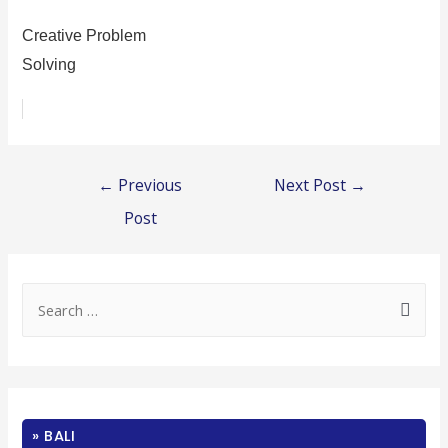
Creative Problem
Solving
Post
←
Previous
Next Post
→
navigation
Post
S
e
a
r
c
» BALI
h