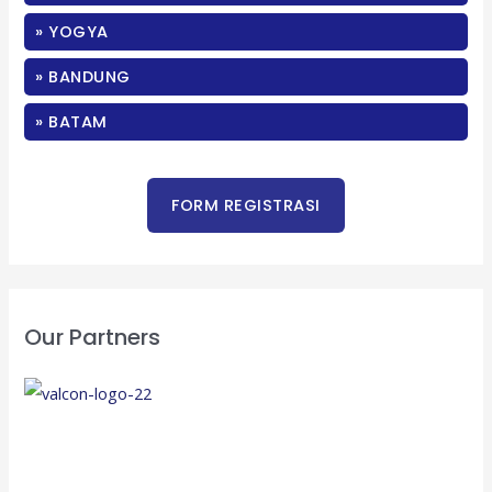
f
» YOGYA
o
» BANDUNG
r
:
» BATAM
Our Partners