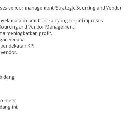
oses vendor management.(Strategic Sourcing and Vendor
elamatkan pemborosan yang terjadi diproses
c Sourcing and Vendor Management)
a meningkatkan profit.
an vendoa.
 pendekatan KPI.
vendor.
 bidang:
urement.
dang ini.