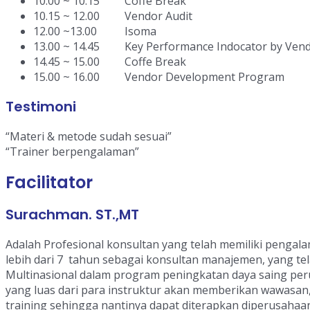
10.00 ~ 10.15 Coffe Break
10.15 ~ 12.00 Vendor Audit
12.00 ~13.00 Isoma
13.00 ~ 14.45 Key Performance Indocator by Ve
14.45 ~ 15.00 Coffe Break
15.00 ~ 16.00 Vendor Development Program
Testimoni
“Materi & metode sudah sesuai”
“Trainer berpengalaman”
Facilitator
Surachman. ST.,MT
Adalah Profesional konsultan yang telah memiliki pengalama
lebih dari 7 tahun sebagai konsultan manajemen, yang 
Multinasional dalam program peningkatan daya saing p
yang luas dari para instruktur akan memberikan wawasan,
training sehingga nantinya dapat diterapkan diperusahaa