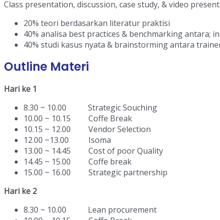
Class presentation, discussion, case study, & video presen
20% teori berdasarkan literatur praktisi
40% analisa best practices & benchmarking antara; ins
40% studi kasus nyata & brainstorming antara train
Outline Materi
Hari ke 1
8.30 ~ 10.00 Strategic Souching
10.00 ~ 10.15 Coffe Break
10.15 ~ 12.00 Vendor Selection
12.00 ~13.00 Isoma
13.00 ~ 14.45 Cost of poor Quality
14.45 ~ 15.00 Coffe break
15.00 ~ 16.00 Strategic partnership
Hari ke 2
8.30 ~ 10.00 Lean procurement