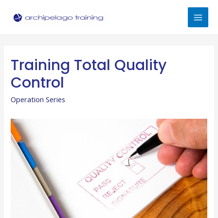
Skip
to
Mai
content
Men
Training Total Quality
Control
Operation Series