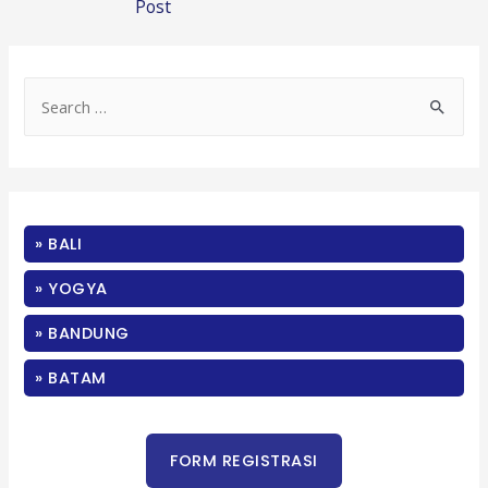
Post
S
e
a
r
c
» BALI
h
f
» YOGYA
o
» BANDUNG
r
:
» BATAM