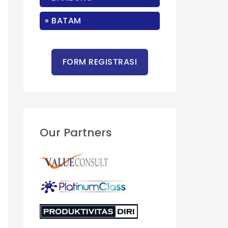
r
:
» BATAM
Our Partners