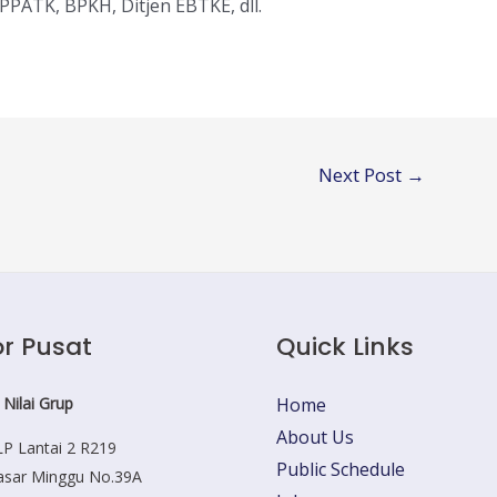
PPATK, BPKH, Ditjen EBTKE, dll.
Next Post
→
r Pusat
Quick Links
 Nilai Grup
Home
About Us
P Lantai 2 R219
Public Schedule
Pasar Minggu No.39A