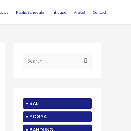
ut Us
Public Schedule
Inhouse
Artikel
Contact
S
e
a
r
c
» BALI
h
f
» YOGYA
o
» BANDUNG