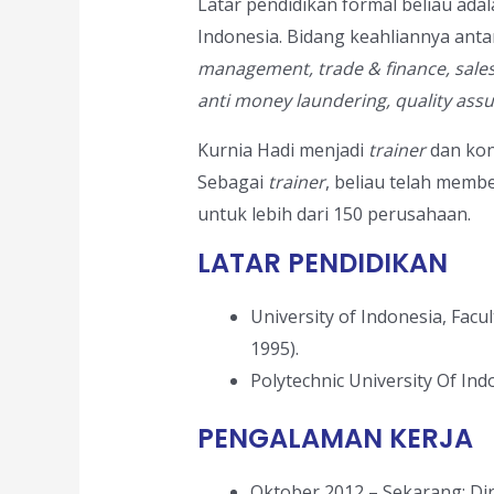
Latar pendidikan formal beliau ad
Indonesia. Bidang keahliannya anta
management,
trade & finance, sal
anti money laundering, quality ass
Kurnia Hadi menjadi
trainer
dan kon
Sebagai
trainer
, beliau telah membe
untuk lebih dari 150 perusahaan.
LATAR PENDIDIKAN
University of Indonesia, Facu
1995).
Polytechnic University Of Ind
PENGALAMAN KERJA
Oktober 2012 – Sekarang: Dir