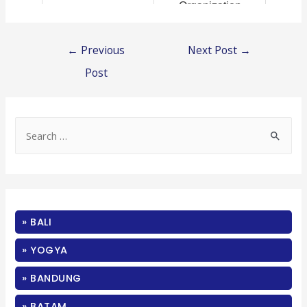
Organization
Post
←
Previous
Next Post
→
navigation
Post
S
e
a
r
c
» BALI
h
f
» YOGYA
o
» BANDUNG
r
:
» BATAM