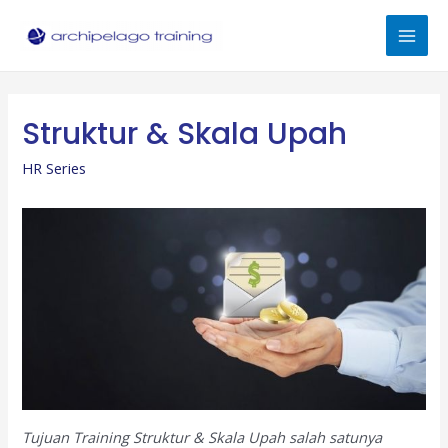
Skip
to
Mai
content
Men
Struktur & Skala Upah
HR Series
Tujuan Training Struktur & Skala Upah salah satunya